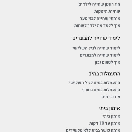
הקשר בין שיווי משקל לביטחון עצמי אצל ילדים
כאשר ילד ששיווי המשקל שלו לא מפותח בהתאם לגילו – הוא
ירבה ליפול, יתקשה במשחקי כדור ויחוש מאוים כל פעם
שתידרש ממנו פעילות מאתגרת וברור שלא יהיה מוכן לעסוק
בפעילות גופנית ויתכן גם שיהיה מושא ללעג, מה שעלול להוביל
לפגיעה בביטחון העצמי ובתחושת המסוגלות שלו.
להמשך קריאה »