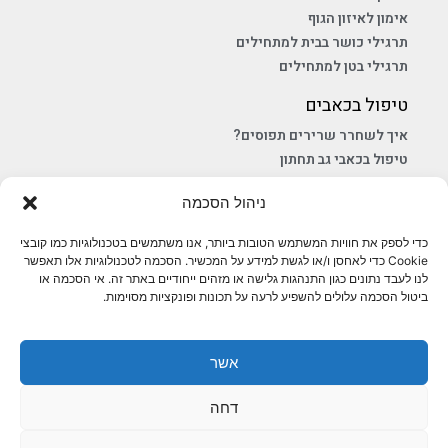
ניהול הסכמה
כדי לספק את חוויות המשתמש הטובות ביותר, אנו משתמשים בטכנולוגיות כמו קובצי
Cookie כדי לאחסן ו/או לגשת למידע על המכשיר. הסכמה לטכנולוגיות אלו תאפשר
לנו לעבד נתונים כגון התנהגות גלישה או מזהים ייחודיים באתר זה. אי הסכמה או
ביטול הסכמה עלולים להשפיע לרעה על תכונות ופונקציות מסוימות.
למה כדאי ללמוד שחייה אצל מאמנים
הידרותרפיסטים
אשר
לימוד שחייה הוא מעבר לטכניקה פשוטה, והוא תלוי במידה רבה
דחה
במתאמן.ת: מה מצב השרירים, המפרקים, האם יש חולשה
בחגורת הכתפיים, איך הגמישות. כאשר המפרקים נוקשים