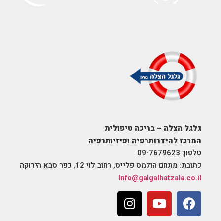
איך לשחרר שרירים תפוסים
למה מנוחה לא עוזרת עם שרירים תפוסים (ומה כן עוזר) פעמים
רבות כשחשים כאב בשרירים, כלומר השרירים "תפוסים",
התגובה המיידית היא לשכב ללא תנועה ולהמתין שהכאבים
יחלפו, בד"כ בליווי משככי כאבים ולעיתים גם זריקות
שמשחררות את השרירים באופן מלאכותי.
להמשך קריאה »