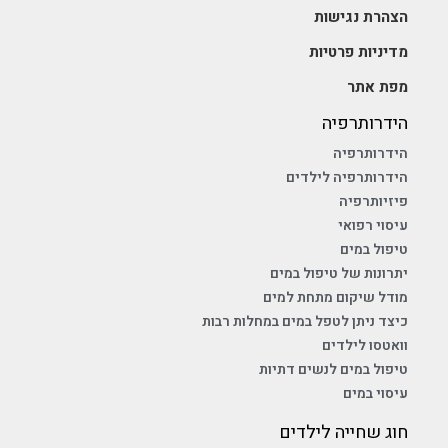
הידרותרפיה בכפר סבא
גלגל הצלה הינו מרכז הידרותרפי ופיזיותרפי, לשיקום תינוקות,
נוער ומבוגרים באמצעות שחייה טיפולית, טיפולי הידרותרפיה,
פיזיותרפיה ועוד. המרכז הוקם על-ידי גבי טפרברג בשנת 1990.
במרכז קיימות שתי בריכות מקורות ומחוממות, הפועלות בכל
ימות השנה, וקליניקות לטיפול רפואי ופרא-רפואי, הנותנות
מענה משולב לכל פתולוגיה, תחת קורת גג אחת!
להמשך קריאה »