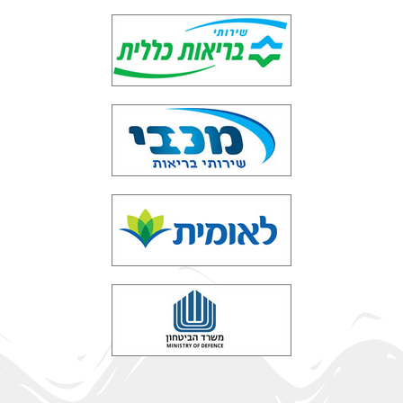
מה הקשר בין חוג שחייה לביטחון עצמי אצל ילדים?
בגלל שהייה ממושכת בבית, מול טלוויזיה ומחשב, מספר רב של
ילדים סובלים מחגורת כתפיים חלשה, מכיוון שבמקום לשחק
בגני שעשועים, המחזקים את השרירים ומטפחים פעילות
חברתית. לכן, יש לנו ילדים יותר חכמים, אך פחות חזקים
ומפותחים פיזית ומנטלית.
להמשך קריאה »