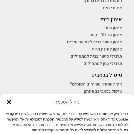
התעמלות במים בחורף
אירובי מים
אימון ביתי
אימון ביתי
אימון עד 10 דקות
אימון כושר בבית ללא מכשירים
אימון לאיזון הגוף
תרגילי כושר בבית למתחילים
תרגילי בטן למתחילים
טיפול בכאבים
איך לשחרר שרירים תפוסים?
טיפול בכאבי גב תחתון
שחרור כאבי מפרקים
ניהול הסכמה
תרגילים לגמישות הגב
כדי לספק את חוויות המשתמש הטובות ביותר, אנו משתמשים בטכנולוגיות כמו קובצי
בלוג
Cookie כדי לאחסן ו/או לגשת למידע על המכשיר. הסכמה לטכנולוגיות אלו תאפשר
לנו לעבד נתונים כגון התנהגות גלישה או מזהים ייחודיים באתר זה. אי הסכמה או
פיברומיאלגיה
ביטול הסכמה עלולים להשפיע לרעה על תכונות ופונקציות מסוימות.
שיקום במים לשיתוק מוחין